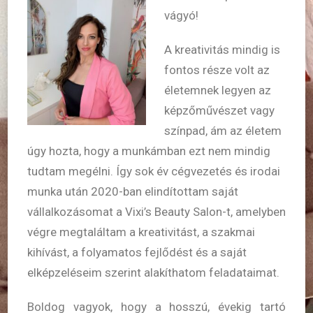
vágyó!
A kreativitás mindig is
fontos része volt az
életemnek legyen az
képzőművészet vagy
színpad, ám az életem
úgy hozta, hogy a munkámban ezt nem mindig
tudtam megélni. Így sok év cégvezetés és irodai
munka után 2020-ban elindítottam saját
vállalkozásomat a Vixi’s Beauty Salon-t, amelyben
végre megtaláltam a kreativitást, a szakmai
kihívást, a folyamatos fejlődést és a saját
elképzeléseim szerint alakíthatom feladataimat.
Boldog vagyok, hogy a hosszú, évekig tartó