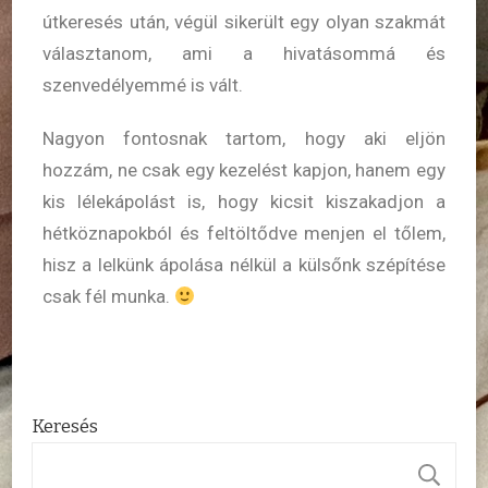
útkeresés után, végül sikerült egy olyan szakmát
választanom, ami a hivatásommá és
szenvedélyemmé is vált.
Nagyon fontosnak tartom, hogy aki eljön
hozzám, ne csak egy kezelést kapjon, hanem egy
kis lélekápolást is, hogy kicsit kiszakadjon a
hétköznapokból és feltöltődve menjen el tőlem,
hisz a lelkünk ápolása nélkül a külsőnk szépítése
csak fél munka.
Keresés
K