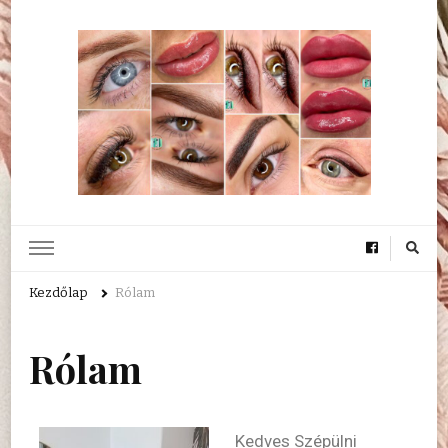
Vixi's Beauty Salon
Sminktetoválás és Kozmetika
Kezdőlap
Rólam
Rólam
Kedves Szépülni