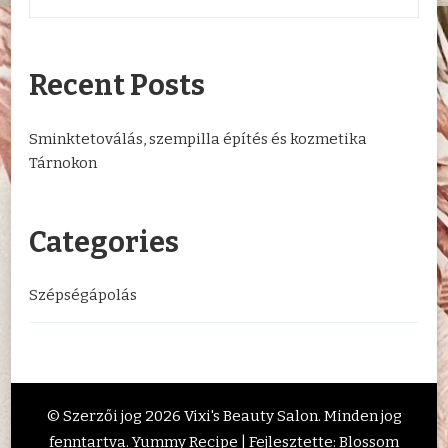
Recent Posts
Sminktetoválás, szempilla építés és kozmetika
Tárnokon
Categories
Szépségápolás
© Szerzői jog 2026
Vixi's Beauty Salon
. Minden jog
fenntartva. Yummy Recipe | Fejlesztette:
Blossom